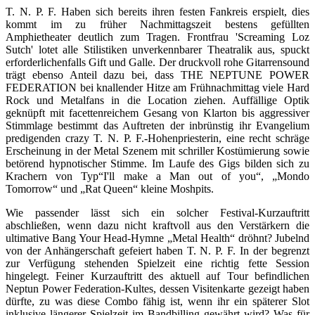
T. N. P. F. Haben sich bereits ihren festen Fankreis erspielt, dies
kommt im zu früher Nachmittagszeit bestens gefüllten
Amphietheater deutlich zum Tragen. Frontfrau 'Screaming Loz
Sutch' lotet alle Stilistiken unverkennbarer Theatralik aus, spuckt
erforderlichenfalls Gift und Galle. Der druckvoll rohe Gitarrensound
trägt ebenso Anteil dazu bei, dass THE NEPTUNE POWER
FEDERATION bei knallender Hitze am Frühnachmittag viele Hard
Rock und Metalfans in die Location ziehen. Auffällige Optik
geknüpft mit facettenreichem Gesang von Klarton bis aggressiver
Stimmlage bestimmt das Auftreten der inbrünstig ihr Evangelium
predigenden crazy T. N. P. F.-Hohenpriesterin, eine recht schräge
Erscheinung in der Metal Szenem mit schriller Kostümierung sowie
betörend hypnotischer Stimme. Im Laufe des Gigs bilden sich zu
Krachern von Typ“I'll make a Man out of you“, „Mondo
Tomorrow“ und „Rat Queen“ kleine Moshpits.
Wie passender lässt sich ein solcher Festival-Kurzauftritt
abschließen, wenn dazu nicht kraftvoll aus den Verstärkern die
ultimative Bang Your Head-Hymne „Metal Health“ dröhnt? Jubelnd
von der Anhängerschaft gefeiert haben T. N. P. F. In der begrenzt
zur Verfügung stehenden Spielzeit eine richtig fette Session
hingelegt. Feiner Kurzauftritt des aktuell auf Tour befindlichen
Neptun Power Federation-Kultes, dessen Visitenkarte gezeigt haben
dürfte, zu was diese Combo fähig ist, wenn ihr ein späterer Slot
inklusive längerer Spielzeit im Bandbilling gewährt wird? Was für