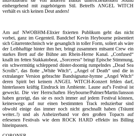
individuellen sie von anderen Bands unterscheidenden Sound
einhergehend mit zugehörigem Stil. Betreffs ANGEL WITCH
verhält es sich keinen Deut anders!
Am auf NWOBHM-Elixier fixierten Publikum geht das nicht
vorbei, ganz im Gegenteil. Bandchef Kevin Heybourne präsentiert
sich Gitarrentechnisch wie gesanglich in toller Form, soliert als wäre
der Leibhaftige hinter ihm her, bringt zusammen mitsamt Crew ein
starkes Brett auf die Bühne am Rhein-Herne Kanal. „Confused“
knallt im fetten Stakkatobeat, „Sorceress“ bringt Epische Stimmung,
ein schwermütig schleppend düster-doomig rumpelndes „Dead Sea
Scrolls“, das flotte „White Witch“, „Angel of Death“ und die in
extralanger Version gebrachte Bandsignatur-hymne „Angel Witch“
deren Spirit bei keinem ANGEL WITCH-Konzert fehlen darf,
hinterlassen kräftig Eindruck im Ambiente. Laune auf's Festival ist
geweckt. Die vier Herrschaften Heybourne/Palmer/Martin/Jansson
haben gezeigt, das sie es noch immer auf jedem Festival können,
keineswegs auf nur einen bestimmten Track reduzierbar sind
obwohl einige das immer noch nicht geschnallt haben (Träumt
weiter..!) und als Anheizerband vor den großen Topacts auf
erlesenen Festivals wie dem ROCK HARD effektiv ins Billing
hineinpassen.
CORONER