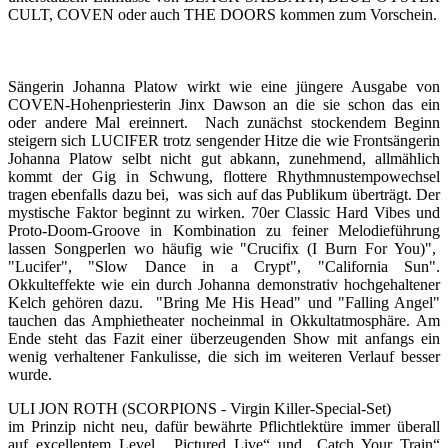
CULT, COVEN oder auch THE DOORS kommen zum Vorschein.
Sängerin Johanna Platow wirkt wie eine jüngere Ausgabe von
COVEN-Hohenpriesterin Jinx Dawson an die sie schon das ein
oder andere Mal ereinnert. Nach zunächst stockendem Beginn
steigern sich LUCIFER trotz sengender Hitze die wie Frontsängerin
Johanna Platow selbt nicht gut abkann, zunehmend, allmählich
kommt der Gig in Schwung, flottere Rhythmnustempowechsel
tragen ebenfalls dazu bei, was sich auf das Publikum überträgt. Der
mystische Faktor beginnt zu wirken. 70er Classic Hard Vibes und
Proto-Doom-Groove in Kombination zu feiner Melodieführung
lassen Songperlen wo häufig wie "Crucifix (I Burn For You)",
"Lucifer", "Slow Dance in a Crypt", "California Sun".
Okkulteffekte wie ein durch Johanna demonstrativ hochgehaltener
Kelch gehören dazu. "Bring Me His Head" und "Falling Angel"
tauchen das Amphietheater nocheinmal in Okkultatmosphäre. Am
Ende steht das Fazit einer überzeugenden Show mit anfangs ein
wenig verhaltener Fankulisse, die sich im weiteren Verlauf besser
wurde.
ULI JON ROTH (SCORPIONS - Virgin Killer-Special-Set)
im Prinzip nicht neu, dafür bewährte Pflichtlektüre immer überall
auf excellentem Level, „Pictured Live“ und „Catch Your Train“