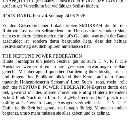
TRANQUILITY (resonanztechnisch) und PARADISE LOST (mit
großartiger Vorstellung bei vielfältiger Setlist) hießen.
ROCK HARD- Festival-Sonntag 24.05.2026
Zu den Gelsenkirchener Lokalpatrioten SMORRAH die für den
Ruhrpott fast naheu selbstredend im Thrashsektor verankert sind,
zieht es mich zunächst noch nicht auf's Gelände, was nicht der Band
geschuldet ist, sondern darin begründet liegt, dass der heftige
Festivalsamstag deutlich Spuren hinterlassen hat.
THE NEPTUNE POWER FEDERATION
Bunte Farbtupfer tun jedem Festival gut, so auch T. N. P. F. Die
Australier werden ihren in sie gesetzten Erwartungen vollauf
gerecht. Mit überragend quercher Darbietung ihrer biestig, kritisch
und fragend ins Publikum blickend ihre Krone auf dem Haupt
tragende Hohenpriesterin Screamin' Lotz Sutch rotzt, rockt, rollt
sich der NEPTUNE POWER FEDERATION-Express durch den
Set, gewürzt mit des öfteren immer ein kräftig Hintern tretendem
Schuß Punk.Nach dem Intro haut „My Precious One“ gleich mal
kräftig auf's Geweih. Lange Ansagen verkneifen sich T. N. P. F.
Dafür ist die Zeit bei gerade mal knapp fünfzig Minuten ziemlich
begrenzt, umso mehr müssen sie alles geben und es gelingt.