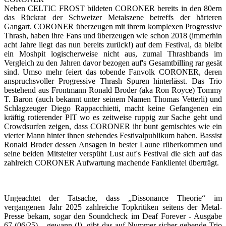
Neben CELTIC FROST bildeten CORONER bereits in den 80ern
das Rückrat der Schweizer Metalszene betreffs der härteren
Gangart. CORONER überzeugen mit ihrem komplexen Progressive
Thrash, haben ihre Fans und überzeugen wie schon 2018 (immerhin
acht Jahre liegt das nun bereits zurück!) auf dem Festival, da bleibt
ein Moshpit logischerweise nicht aus, zumal Thrashbands im
Vergleich zu den Jahren davor bezogen auf's Gesamtbilling rar gesät
sind. Umso mehr feiert das tobende Fanvolk CORONER, deren
anspruchsvoller Progressive Thrash Spuren hinterlässt. Das Trio
bestehend aus Frontmann Ronald Broder (aka Ron Royce) Tommy
T. Baron (auch bekannt unter seinem Namen Thomas Vetterli) und
Schlagzeuger Diego Rappacchietti, macht keine Gefangenen ein
kräftig rotierender PIT wo es zeitweise ruppig zur Sache geht und
Crowdsurfen zeigen, dass CORONER ihr bunt gemischtes wie ein
vierter Mann hinter ihnen stehendes Festivalpublikum haben. Bassist
Ronald Broder dessen Ansagen in bester Laune rüberkommen und
seine beiden Mitsteiter verspüht Lust auf's Festival die sich auf das
zahlreich CORONER Aufwartung machende Fanklientel überträgt.
Ungeachtet der Tatsache, dass „Dissonance Theorie“ im
vergangenen Jahr 2025 zahlreiche Topkritiken seitens der Metal-
Presse bekam, sogar den Soundcheck im Deaf Forever - Ausgabe
67 (06/25) – gewann (!), gibt das auf Nummer sicher gehende Trio