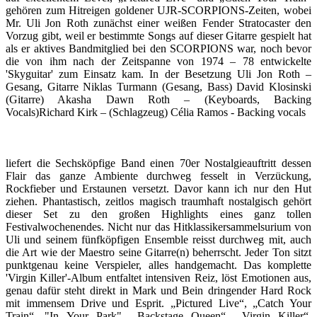
gehören zum Hitreigen goldener UJR-SCORPIONS-Zeiten, wobei
Mr. Uli Jon Roth zunächst einer weißen Fender Stratocaster den
Vorzug gibt, weil er bestimmte Songs auf dieser Gitarre gespielt hat
als er aktives Bandmitglied bei den SCORPIONS war, noch bevor
die von ihm nach der Zeitspanne von 1974 – 78 entwickelte
'Skyguitar' zum Einsatz kam. In der Besetzung Uli Jon Roth –
Gesang, Gitarre Niklas Turmann (Gesang, Bass) David Klosinski
(Gitarre) Akasha Dawn Roth – (Keyboards, Backing
Vocals)Richard Kirk – (Schlagzeug) Célia Ramos - Backing vocals
liefert die Sechsköpfige Band einen 70er Nostalgieauftritt dessen
Flair das ganze Ambiente durchweg fesselt in Verzückung,
Rockfieber und Erstaunen versetzt. Davor kann ich nur den Hut
ziehen. Phantastisch, zeitlos magisch traumhaft nostalgisch gehört
dieser Set zu den großen Highlights eines ganz tollen
Festivalwochenendes. Nicht nur das Hitklassikersammelsurium von
Uli und seinem fünfköpfigen Ensemble reisst durchweg mit, auch
die Art wie der Maestro seine Gitarre(n) beherrscht. Jeder Ton sitzt
punktgenau keine Verspieler, alles handgemacht. Das komplette
'Virgin Killer'-Album entfaltet intensiven Reiz, löst Emotionen aus,
genau dafür steht direkt in Mark und Bein dringender Hard Rock
mit immensem Drive und Esprit. „Pictured Live“, „Catch Your
Train“, "In Your Park", „Backstage Queen“, „Virgin Killer“,