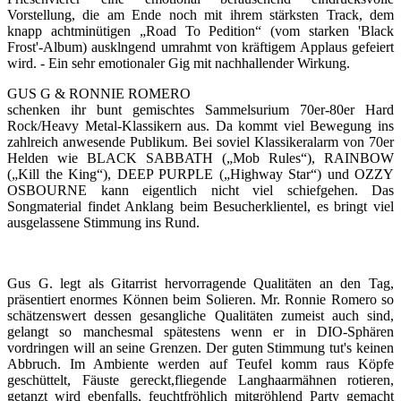
Vorstellung, die am Ende noch mit ihrem stärksten Track, dem
knapp achtminütigen „Road To Pedition“ (vom starken 'Black
Frost'-Album) ausklngend umrahmt von kräftigem Applaus gefeiert
wird. - Ein sehr emotionaler Gig mit nachhallender Wirkung.
GUS G & RONNIE ROMERO
schenken ihr bunt gemischtes Sammelsurium 70er-80er Hard
Rock/Heavy Metal-Klassikern aus. Da kommt viel Bewegung ins
zahlreich anwesende Publikum. Bei soviel Klassikeralarm von 70er
Helden wie BLACK SABBATH („Mob Rules“), RAINBOW
(„Kill the King“), DEEP PURPLE („Highway Star“) und OZZY
OSBOURNE kann eigentlich nicht viel schiefgehen. Das
Songmaterial findet Anklang beim Besucherklientel, es bringt viel
ausgelassene Stimmung ins Rund.
Gus G. legt als Gitarrist hervorragende Qualitäten an den Tag,
präsentiert enormes Können beim Solieren. Mr. Ronnie Romero so
schätzenswert dessen gesangliche Qualitäten zumeist auch sind,
gelangt so manchesmal spätestens wenn er in DIO-Sphären
vordringen will an seine Grenzen. Der guten Stimmung tut's keinen
Abbruch. Im Ambiente werden auf Teufel komm raus Köpfe
geschüttelt, Fäuste gereckt,fliegende Langhaarmähnen rotieren,
getanzt wird ebenfalls, feuchtfröhlich mitgröhlend Party gemacht