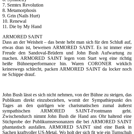
7. Semtex Revolution
8. Metamorphosis
9. Grin (Nails Hurt)
10. Renewal
11. Die by My Hand
ARMORED SAINT
Dass an der Weisheit – das beste hebt man sich für den Schluß auf,
etwas dran ist, beweisen ARMORED SAINT. Es ist immer eine
Freude den Sandoval-Brüdern und John Bush Aufwartung zu
machen. ARMORED SAINT legen vom Start weg eine richtig
heiße Bühnenperformance hin. Waren CORONER wirklich
keineswegs schlecht, packen ARMORED SAINT da locker noch
ne Schippe drauf.
John Bush lässt es sich nicht nehmen, von der Bühne zu steigen, das
Publikum direkt einzubeziehen, womit der Sympathiepunkt des
Tages an den quirligen wie charismatischen zumal äußerst
sympathischen ARMORED SAINT-Frontmann geht.
Zwischendurch nimmt John Bush die Hand ans Ohr haltend eine
Stichprobe der Publikumsresonanzen die bei ARMORED SAINT
phantastisch ausfallen. ARMORED SAINT sind eine Bank in
Sachen kraftvoller US-Metal. Wo holt der sich fit wie ein Turnschuh