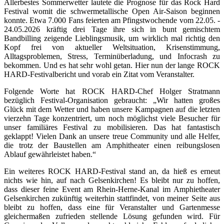
Allerbestes Sommerwetter lautete die Prognose für das Rock Hard
Festival womit die schwermetallische Open Air-Saison beginnen
konnte. Etwa 7.000 Fans feierten am Pfingstwochende vom 22.05. -
24.05.2026 kräftig drei Tage ihre sich in bunt gemischtem
Bandbilling zeigende Lieblingsmusik, um wirklich mal richtig den
Kopf frei von aktueller Weltsituation, Krisenstimmung,
Alltagsproblemen, Stress, Terminüberladung, und Infocrash zu
bekommen. Und es hat sehr wohl getan. Hier nun der lange ROCK
HARD-Festivalbericht und vorab ein Zitat vom Veranstalter.
Folgende Worte hat ROCK HARD-Chef Holger Stratmann
bezüglich Festival-Organisation gebraucht: „Wir hatten großes
Glück mit dem Wetter und haben unsere Kampagnen auf die letzten
vierzehn Tage konzentriert, um noch möglichst viele Besucher für
unser familiäres Festival zu mobilisieren. Das hat fantastisch
geklappt! Vielen Dank an unsere treue Community und alle Helfer,
die trotz der Baustellen am Amphitheater einen reibungslosen
Ablauf gewährleistet haben.“
Ein weiteres ROCK HARD-Festival stand an, da hieß es erneut
nichts wie hin, auf nach Gelsenkirchen! Es bleibt nur zu hoffen,
dass dieser feine Event am Rhein-Herne-Kanal im Amphietheater
Gelsenkirchen zukünftig weiterhin stattfindet, von meiner Seite aus
bleibt zu hoffen, dass eine für Veranstalter und Gartenmesse
gleichermaßen zufrieden stellende Lösung gefunden wird. Für