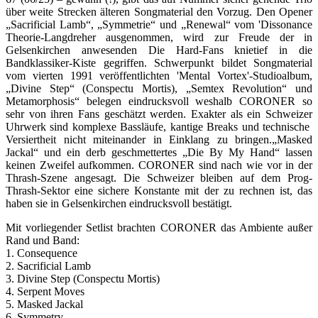
über weite Strecken älteren Songmaterial den Vorzug. Den Opener
„Sacrificial Lamb“, „Symmetrie“ und „Renewal“ vom 'Dissonance
Theorie-Langdreher ausgenommen, wird zur Freude der in
Gelsenkirchen anwesenden Die Hard-Fans knietief in die
Bandklassiker-Kiste gegriffen. Schwerpunkt bildet Songmaterial
vom vierten 1991 veröffentlichten 'Mental Vortex'-Studioalbum,
„Divine Step“ (Conspectu Mortis), „Semtex Revolution“ und
Metamorphosis“ belegen eindrucksvoll weshalb CORONER so
sehr von ihren Fans geschätzt werden. Exakter als ein Schweizer
Uhrwerk sind komplexe Bassläufe, kantige Breaks und technische
Versiertheit nicht miteinander in Einklang zu bringen.„Masked
Jackal“ und ein derb geschmettertes „Die By My Hand“ lassen
keinen Zweifel aufkommen. CORONER sind nach wie vor in der
Thrash-Szene angesagt. Die Schweizer bleiben auf dem Prog-
Thrash-Sektor eine sichere Konstante mit der zu rechnen ist, das
haben sie in Gelsenkirchen eindrucksvoll bestätigt.
Mit vorliegender Setlist brachten CORONER das Ambiente außer
Rand und Band:
1. Consequence
2. Sacrificial Lamb
3. Divine Step (Conspectu Mortis)
4. Serpent Moves
5. Masked Jackal
6. Symmetry