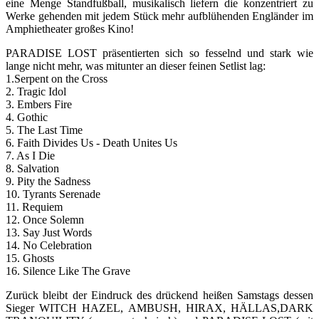
eine Menge Standfußball, musikalisch liefern die konzentriert zu
Werke gehenden mit jedem Stück mehr aufblühenden Engländer im
Amphietheater großes Kino!
PARADISE LOST präsentierten sich so fesselnd und stark wie
lange nicht mehr, was mitunter an dieser feinen Setlist lag:
1.Serpent on the Cross
2. Tragic Idol
3. Embers Fire
4. Gothic
5. The Last Time
6. Faith Divides Us - Death Unites Us
7. As I Die
8. Salvation
9. Pity the Sadness
10. Tyrants Serenade
11. Requiem
12. Once Solemn
13. Say Just Words
14. No Celebration
15. Ghosts
16. Silence Like The Grave
Zurück bleibt der Eindruck des drückend heißen Samstags dessen
Sieger WITCH HAZEL, AMBUSH, HIRAX, HÄLLAS,DARK