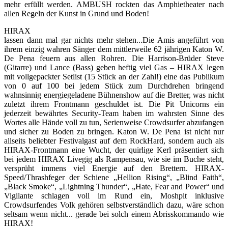
mehr erfüllt werden. AMBUSH rockten das Amphietheater nach
allen Regeln der Kunst in Grund und Boden!
HIRAX
lassen dann mal gar nichts mehr stehen...Die Amis angeführt von
ihrem einzig wahren Sänger dem mittlerweile 62 jährigen Katon W.
De Pena feuern aus allen Rohren. Die Harrison-Brüder Steve
(Gitarre) und Lance (Bass) geben heftig viel Gas – HIRAX legen
mit vollgepackter Setlist (15 Stück an der Zahl!) eine das Publikum
von 0 auf 100 bei jedem Stück zum Durchdrehen bringend
wahnsinnig energiegeladene Bühnenshow auf die Bretter, was nicht
zuletzt ihrem Frontmann geschuldet ist. Die Pit Unicorns ein
jederzeit bewährtes Security-Team haben im wahrsten Sinne des
Wortes alle Hände voll zu tun, Serienweise Crowdsurfer abzufangen
und sicher zu Boden zu bringen. Katon W. De Pena ist nicht nur
allseits beliebter Festivalgast auf dem RockHard, sondern auch als
HIRAX-Frontmann eine Wucht, der quirlige Kerl präsentiert sich
bei jedem HIRAX Livegig als Rampensau, wie sie im Buche steht,
versprüht immens viel Energie auf den Brettern. HIRAX-
Speed/Thrashfeger der Schiene „Hellion Rising“, „Blind Faith“,
„Black Smoke“, „Lightning Thunder“, „Hate, Fear and Power“ und
Vigilante schlagen voll im Rund ein, Moshpit inklusive
Crowdsurfendes Volk gehören selbstverständlich dazu, wäre schon
seltsam wenn nicht... gerade bei solch einem Abrisskommando wie
HIRAX!