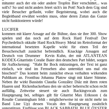
mitunter auch der ein oder andere Tropfen Bier verschüttet... was
soll's? So und nicht anders feiert sich's im Pott! Nach dem Gig sind
viele Besucher geflasht, voller Begeisterung, wobei auch die
Begleitband erwähnt werden muss, ohne deren Zutun das Ganze
nicht funktionieren würde!
LUCIFER
kommen mit klarer Ansage auf die Bühne, dass sie ihre 300. Show
spielen und das noch auf dem Rock Hard Festival! Der
Psychedelisch okkulte Hard Rock/Heavy Metal im Retroformat der
international besetzten Kapelle wirkt für einen Teil der
Besucherschaft zunächst befremdlich. Knackige Ansagen auf
Deutsch von Drummer Kevin Kuhn, der mit ATLANTEAN
KODEX-Gitarristin Coralie Baier den deutschen Part bildet, sorgen
für Auflockerung: "Habt Ihr Bock mitzusingen, der Text ist ganz
einfach, wir sind im Fernsehen also unterstüzt uns mal ein
bisschen!" Das kommt beim zunächst etwas verhalten wirkenden
Publikum an. Frontfrau Johanna Platow singt mit klarer Stimme.
Neben ihr wirkt Bassistin Claudia González Diáz mit ihren roten
Haaren und Rickenbackerbass den sie sicher beherrscht schon recht
auffällig. Zeitweise steuert sie auch Backingvocals zum
Hauptgesang bei, selbiges gilt für Gitarrist Max Eriksson ( da
Rosalie Cummingham fehlt - möglicherweise ist sie nicht mehr im
Band Line Up) dessen Vocals den Hauptgesang zusätzlich
unterstützen. Einflüsse von BLACK SABBATH, BLUE ÖYSTER