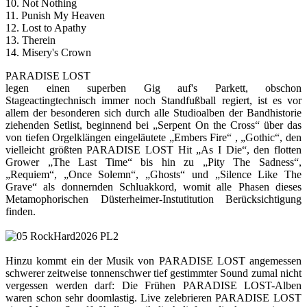
10. Not Nothing
11. Punish My Heaven
12. Lost to Apathy
13. Therein
14. Misery's Crown
PARADISE LOST
legen einen superben Gig auf's Parkett, obschon
Stageactingtechnisch immer noch Standfußball regiert, ist es vor
allem der besonderen sich durch alle Studioalben der Bandhistorie
ziehenden Setlist, beginnend bei „Serpent On the Cross“ über das
von tiefen Orgelklängen eingeläutete „Embers Fire“ , „Gothic“, den
vielleicht größten PARADISE LOST Hit „As I Die“, den flotten
Grower „The Last Time“ bis hin zu „Pity The Sadness“,
„Requiem“, „Once Solemn“, „Ghosts“ und „Silence Like The
Grave“ als donnernden Schluakkord, womit alle Phasen dieses
Metamophorischen Düsterheimer-Instutitution Berücksichtigung
finden.
Hinzu kommt ein der Musik von PARADISE LOST angemessen
schwerer zeitweise tonnenschwer tief gestimmter Sound zumal nicht
vergessen werden darf: Die Frühen PARADISE LOST-Alben
waren schon sehr doomlastig. Live zelebrieren PARADISE LOST