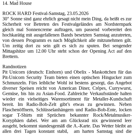
14. Mad House
ROCK HARD Festival-Samstag, 23.05.2026
30° Sonne sind ganz ehrlich gesagt nicht mein Ding, da heißt es zur
Sicherheit vor Betreten des Festivalgeländes am Nordsternpark
gleich mal Sonnencreme auftragen, um passend vorbereitet den
hochkarätig mit ausgefallenen Bands besetzten Samstag anzutreten,
von dessen Programm es nach Möglichkeit alle mitzunehmen gilt.
Um zeitig dort zu sein gilt es sich zu sputen. Bei sengender
Mittagshitze um 12.00 Uhr steht schon der Opening Act auf den
Brettern.
Randnotizen
Pit Unicorn (deutsch: Einhorn) und Obelix - Maskottchen für das
Pit-Unicorn Security Team bieten einen optischen Hingucker zum
Schmunzeln. Fürs leibliche Wohl ist bestens gesorgt, das Angebot
diverser Speisen reicht von American Diner, Crépes, Currywurst,
Gemüse, bis hin zu Asian-Food. Zahlreiche Verkaufsstände halten
wieder ein vielseitiges Warensortiment für Metaller-Kundschaft
bereit. Im Radio-Bob-Zelt gibt’s etwas zu gewinnen. Neben
Flaschenöffnern, Schlüsselanhängern und Radio-Bob-Ente, locken
sogar T-Shirts mit Sprüchen bekannter Rock/Metalmusiker-
Koryphäen dabei. Wer am am Glücksrad nix gewinnend leer
ausgeht, bekommt standesgemäß die A.-Karte. Das Wetter bleibt an
allen drei Tagen konstant stabil, am harten Samstag sind die