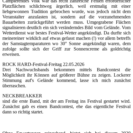
Campierendes Volk war das recht zahlreiche Fehlen erforderlicher
Platzflächen schlichtweg ärgerlich, weil erstmalig mit einer
liebgewonnen Tradition gebrochen wurde, was jedoch nicht dem
Veranstalter anzulasten ist, sondern auf die vorzunehmenden
Bauarbeiten zurückgeführt werden muss. Umgegrabene Flächen
signalisieren deutlich ein sich veränderndes Bild vom Gelände. Vom
Wetterdienst war bestes Festival-Wetter angekündigt. Da durfte sich
meinereiner wirklich auf etwas gefasst machen (!) vor allem betreffs
der Samstagtemparaturen wo 30° Sonne angekündigt waren, dem
zufolge sollte sich der Griff zur Sonnencreme als goldrichtig
erweisen.
ROCK HARD-Festival-Freitag 22.05.2026
Drei Nachwuchsbands bekommen mittels Bandcontest die
Möglichkeit ihr Können auf größerer Bühne zu zeigen. Lockerer
Stimmung auf's Gelände kommend, lasse ich mich zunächst
überraschen.
NECKBREAKKER
sind die erste Band, mit der am Freitag ins Festival gestartet wird.
Zunächst gab es einen Bandcontest, ehe das eigentliche Festival
dann so richtig startet.