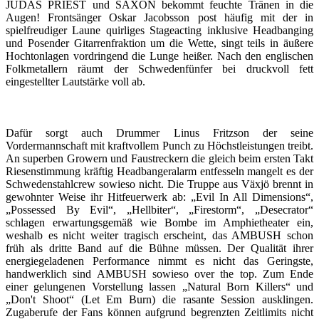
JUDAS PRIEST und SAXON bekommt feuchte Tränen in die
Augen! Frontsänger Oskar Jacobsson post häufig mit der in
spielfreudiger Laune quirliges Stageacting inklusive Headbanging
und Posender Gitarrenfraktion um die Wette, singt teils in äußere
Hochtonlagen vordringend die Lunge heißer. Nach den englischen
Folkmetallern räumt der Schwedenfünfer bei druckvoll fett
eingestellter Lautstärke voll ab.
Dafür sorgt auch Drummer Linus Fritzson der seine
Vordermannschaft mit kraftvollem Punch zu Höchstleistungen treibt.
An superben Growern und Faustreckern die gleich beim ersten Takt
Riesenstimmung kräftig Headbangeralarm entfesseln mangelt es der
Schwedenstahlcrew sowieso nicht. Die Truppe aus Växjö brennt in
gewohnter Weise ihr Hitfeuerwerk ab: „Evil In All Dimensions“,
„Possessed By Evil“, „Hellbiter“, „Firestorm“, „Desecrator“
schlagen erwartungsgemäß wie Bombe im Amphietheater ein,
weshalb es nicht weiter tragisch erscheint, das AMBUSH schon
früh als dritte Band auf die Bühne müssen. Der Qualität ihrer
energiegeladenen Performance nimmt es nicht das Geringste,
handwerklich sind AMBUSH sowieso over the top. Zum Ende
einer gelungenen Vorstellung lassen „Natural Born Killers“ und
„Don't Shoot“ (Let Em Burn) die rasante Session ausklingen.
Zugaberufe der Fans können aufgrund begrenzten Zeitlimits nicht