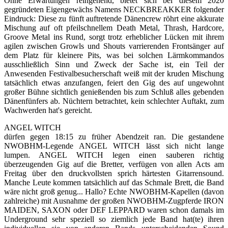
Ohne Erwartungen reingehend, bietet sich bei diesem 2020
gegründeten Eigengewächs Namens NECKBREAKKER folgender
Eindruck: Diese zu fünft auftretende Dänencrew röhrt eine akkurate
Mischung auf oft pfeilschnellem Death Metal, Thrash, Hardcore,
Groove Metal ins Rund, sorgt trotz erheblicher Lücken mit ihrem
agilen zwischen Growls und Shouts varrierenden Frontsänger auf
dem Platz für kleinere Pits, was bei solchen Lärmkommandos
ausschließlich Sinn und Zweck der Sache ist, ein Teil der
Anwesenden Festivalbesucherschaft weiß mit der kruden Mischung
tatsächlich etwas anzufangen, feiert den Gig des auf ungewohnt
großer Bühne sichtlich genießenden bis zum Schluß alles gebenden
Dänenfünfers ab. Nüchtern betrachtet, kein schlechter Auftakt, zum
Wachwerden hat's gereicht.
ANGEL WITCH
dürfen gegen 18:15 zu früher Abendzeit ran. Die gestandene
NWOBHM-Legende ANGEL WITCH lässt sich nicht lange
lumpen. ANGEL WITCH legen einen sauberen richtig
überzeugenden Gig auf die Bretter, verfügen von allen Acts am
Freitag über den druckvollsten sprich härtesten Gitarrensound.
Manche Leute kommen tatsächlich auf das Schmale Brett, die Band
wäre nicht groß genug... Hallo? Echte NWOBHM-Kapellen (davon
zahlreiche) mit Ausnahme der großen NWOBHM-Zugpferde IRON
MAIDEN, SAXON oder DEF LEPPARD waren schon damals im
Underground sehr speziell so ziemlich jede Band hat(te) ihren