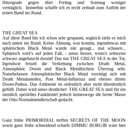
Hitzegrade gegen über Freitag und Sonntag weniger
verträglich. Immerhin schaffe ich es recht zeitnah zum Auftritt der
ersten Band ins Rund.
THE GREAT SEA
Auf diese Band bin ich schon sehr gespannt, sogleich zieht es mich
nach unten ins Rund. Keine Ahnung, was kommt, irgendetwas mit
sphärischem Black Metal wurde mir gesagt... mal schauen...
Sphärisch wird’s auf jeden Fall, - umso besser, wenn's zeitweise
schwarz angehaucht doomt! Das tun THE GREAT SEA in der Tat,
Irgendwie fesselt die Verkettung zwischen Death Metal,
Atmosphäric Doom und Black Metallischem Überzug sehr.
Naturbelassen Atmosphärischer Black Metal vereinigt sich mit
Death Metalanteilen, Post Metal-Influenza und ebenso düster
Doom-Pathos. Das Ambiente ist ordentlich aber nicht überdeutlich
gefüllt. Dabei wird umso deutlicher: THE GREAT SEA sind für ein
ziemlich spezielles Fanklientel jedoch keineswegs die breite Masse
der Otto-Normalmetallerschaft gedacht.
Ganz frühe PRIMORDIAL treffen SECRETS OF THE MOON
sowie ganz frühe schneidend scharfe DIMMU BORGIR wäre hier