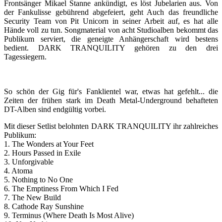
Frontsänger Mikael Stanne ankündigt, es löst Jubelarien aus. Von
der Fankulisse gebührend abgefeiert, geht Auch das freundliche
Security Team von Pit Unicorn in seiner Arbeit auf, es hat alle
Hände voll zu tun. Songmaterial von acht Studioalben bekommt das
Publikum serviert, die geneigte Anhängerschaft wird bestens
bedient. DARK TRANQUILITY gehören zu den drei
Tagessiegern.
So schön der Gig für's Fanklientel war, etwas hat gefehlt... die
Zeiten der frühen stark im Death Metal-Underground behafteten
DT-Alben sind endgültig vorbei.
Mit dieser Setlist belohnten DARK TRANQUILITY ihr zahlreiches
Publikum:
1. The Wonders at Your Feet
2. Hours Passed in Exile
3. Unforgivable
4. Atoma
5. Nothing to No One
6. The Emptiness From Which I Fed
7. The New Build
8. Cathode Ray Sunshine
9. Terminus (Where Death Is Most Alive)