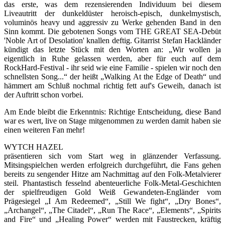
das erste, was dem rezensierenden Individuum bei diesem
Liveautritt der dunkeldüster heroisch-episch, dunkelmystisch,
voluminös heavy und aggressiv zu Werke gehenden Band in den
Sinn kommt. Die gebotenen Songs vom THE GREAT SEA-Debüt
'Noble Art of Desolation' knallen deftig. Gitarrist Stefan Hackländer
kündigt das letzte Stück mit den Worten an: „Wir wollen ja
eigentlich in Ruhe gelassen werden, aber für euch auf dem
RockHard-Festival - ihr seid wie eine Familie - spielen wir noch den
schnellsten Song...“ der heißt „Walking At the Edge of Death“ und
hämmert am Schluß nochmal richtig fett auf's Geweih, danach ist
der Auftritt schon vorbei.
Am Ende bleibt die Erkenntnis: Richtige Entscheidung, diese Band
war es wert, live on Stage mitgenommen zu werden damit haben sie
einen weiteren Fan mehr!
WYTCH HAZEL
präsentieren sich vom Start weg in glänzender Verfassung.
Mitsingspielchen werden erfolgreich durchgeführt, die Fans gehen
bereits zu sengender Hitze am Nachmittag auf den Folk-Metalvierer
steil. Phantastisch fesselnd abenteuerliche Folk-Metal-Geschichten
der spielfreudigen Gold Weiß Gewandeten-Engländer vom
Prägesiegel „I Am Redeemed“, „Still We fight“, „Dry Bones“,
„Archangel“, „The Citadel“, „Run The Race“, „Elements“, „Spirits
and Fire“ und „Healing Power“ werden mit Faustrecken, kräftig