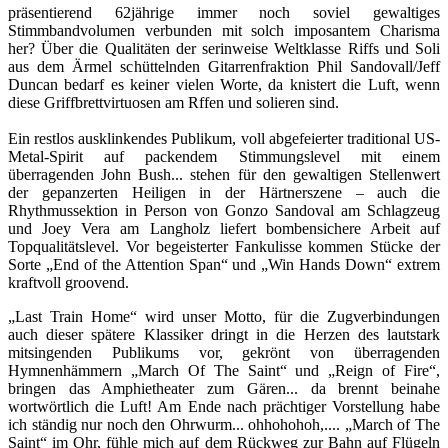
präsentierend 62jährige immer noch soviel gewaltiges
Stimmbandvolumen verbunden mit solch imposantem Charisma
her? Über die Qualitäten der serinweise Weltklasse Riffs und Soli
aus dem Ärmel schüttelnden Gitarrenfraktion Phil Sandovall/Jeff
Duncan bedarf es keiner vielen Worte, da knistert die Luft, wenn
diese Griffbrettvirtuosen am Rffen und solieren sind.
Ein restlos ausklinkendes Publikum, voll abgefeierter traditional US-
Metal-Spirit auf packendem Stimmungslevel mit einem
überragenden John Bush... stehen für den gewaltigen Stellenwert
der gepanzerten Heiligen in der Härtnerszene – auch die
Rhythmussektion in Person von Gonzo Sandoval am Schlagzeug
und Joey Vera am Langholz liefert bombensichere Arbeit auf
Topqualitätslevel. Vor begeisterter Fankulisse kommen Stücke der
Sorte „End of the Attention Span“ und „Win Hands Down“ extrem
kraftvoll groovend.
„Last Train Home“ wird unser Motto, für die Zugverbindungen
auch dieser spätere Klassiker dringt in die Herzen des lautstark
mitsingenden Publikums vor, gekrönt von überragenden
Hymnenhämmern „March Of The Saint“ und „Reign of Fire“,
bringen das Amphietheater zum Gären... da brennt beinahe
wortwörtlich die Luft! Am Ende nach prächtiger Vorstellung habe
ich ständig nur noch den Ohrwurm... ohhohohoh,.... „March of The
Saint“ im Ohr, fühle mich auf dem Rückweg zur Bahn auf Flügeln