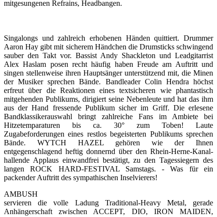
mitgesungenen Refrains, Headbangen.
Singalongs und zahlreich erhobenen Händen quittiert. Drummer
Aaron Hay gibt mit sicherem Händchen die Drumsticks schwingend
sauber den Takt vor. Bassist Andy Shackleton und Leadgitarrist
Alex Haslam posen recht häufig haben Freude am Auftritt und
singen stellenweise ihren Hauptsänger unterstützend mit, die Minen
der Musiker sprechen Bände. Bandleader Colin Hendra höchst
erfreut über die Reaktionen eines textsicheren wie phantastisch
mitgehenden Publikums, dirigiert seine Nebenleute und hat das ihm
aus der Hand fressende Publikum sicher im Griff. Die erlesene
Bandklassikerauswahl bringt zahlreiche Fans im Ambiete bei
Hitzetemparaturen bis ca. 30° zum Toben! Laute
Zugabeforderungen eines restlos begeisterten Publikums sprechen
Bände. WYTCH HAZEL gehören wie der Ihnen
entgegenschlagend heftig donnernd über den Rhein-Herne-Kanal-
hallende Applaus einwandfrei bestätigt, zu den Tagessiegern des
langen ROCK HARD-FESTIVAL Samstags. - Was für ein
packender Auftritt des sympathischen Inselvierers!
AMBUSH
servieren die volle Ladung Traditional-Heavy Metal, gerade
Anhängerschaft zwischen ACCEPT, DIO, IRON MAIDEN,