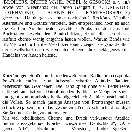
(BROILERS, DRITTE WAHL, PÖBEL & GESOCKS u. v. m.)
sowie von Metalbands der harten Gangart u. a. KREATOR,
TOTENMOND, JAPANISCHE KAMPFHÖRSPIELE)
gecoverten Hamburger es immer noch drauf. Rockfans, Metaller,
Alternative und Gothics vertreten, dem entsprechend hoch ist auch
die Zahl im Amphietheater gesichteter Punks mit dem aus fünf
Buchstaben bestehenden Bandschriftzug drauf, die sich diesen
Auftritt ebenso wenig entgehen lassen wollen. Warum Bands wie
SLIME wichtig für die Metal-Szene sind, zeigen sie ganz deutlich
der Gesellschaft nach wie vor den Spiegel ihres beklagenswerten
Handelns vor Augen haltend.
Rotzräudiger Straßenpunk meilenweit vom Radiokommerzpunk-
Pop-Rock entfernt von beissend scharfer Attitüde flankiert
beherrscht das Geschehen. Die Band spielt ohne viel Federlesens
entfesselt auf, hat viel Dampf auf dem Kühler, ne Menge zu sagen
und geht kompromisslos hartkantig reichlich Attitüde austeilend in
die Vollen. So manch garstige Ansagen von Frontsänger müssen
schlichtweg sein, um das gesundermaßen Arsch tretend räudige
Straßenpunkfeeling zu untermauern.
Mit viel rebellischem Charme und Dreck verkursteter Attitüde
finden aussagefähige Kracher wie„Armes Deutschland“, „Alle
gegen Alle“,, „Evolution“, , „Monster“, „Linke Spießer“,