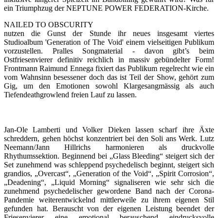
ein Triumphzug der NEPTUNE POWER FEDERATION-Kirche.
NAILED TO OBSCURITY
nutzen die Gunst der Stunde ihr neues insgesamt viertes
Studioalbum 'Generation of The Void' einem vielseitigen Publikum
vorzustellen. Pralles Songmaterial - davon gibt’s beim
Ostfriesenvierer definitiv reichlich in massiv gebündelter Form!
Frontmann Raimund Ennega fixiert das Publikum regelrecht wie ein
vom Wahnsinn besessener doch das ist Teil der Show, gehört zum
Gig, um den Emotionen sowohl Klargesangmässig als auch
Tiefendeathgrowlend freien Lauf zu lassen.
Jan-Ole Lamberti und Volker Dieken lassen scharf ihre Äxte
schreddern, gehen höchst konzentriert bei den Soli ans Werk. Lutz
Neemann/Jann Hillrichs harmonieren als druckvolle
Rhythumssektion. Beginnend bei „Glass Bleeding“ steigert sich der
Set zunehmend was schleppend psychedelisch beginnt, steigert sich
grandios, „Overcast“, „Generation of the Void“, „Spirit Corrosion“,
„Deadening“, „Liquid Morning“ signaliseren wie sehr sich die
zunehmend psychedelischer gewordene Band nach der Corona-
Pandemie weiterentwickelnd mittlerweile zu ihrem eigenen Stil
gefunden hat. Berauscht von der eigenen Leistung beendet der
Friesenvierer eine emotional berauschend eindrucksvolle