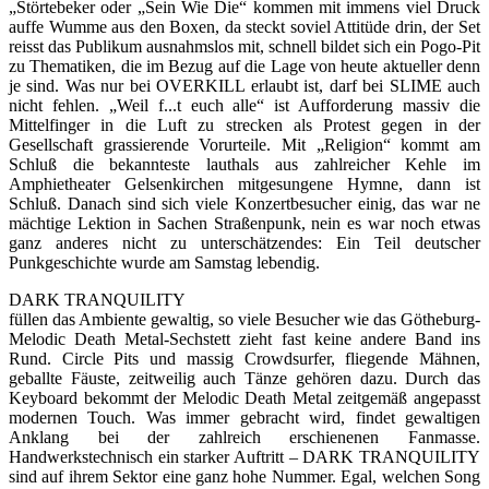
„Störtebeker oder „Sein Wie Die“ kommen mit immens viel Druck
auffe Wumme aus den Boxen, da steckt soviel Attitüde drin, der Set
reisst das Publikum ausnahmslos mit, schnell bildet sich ein Pogo-Pit
zu Thematiken, die im Bezug auf die Lage von heute aktueller denn
je sind. Was nur bei OVERKILL erlaubt ist, darf bei SLIME auch
nicht fehlen. „Weil f...t euch alle“ ist Aufforderung massiv die
Mittelfinger in die Luft zu strecken als Protest gegen in der
Gesellschaft grassierende Vorurteile. Mit „Religion“ kommt am
Schluß die bekannteste lauthals aus zahlreicher Kehle im
Amphietheater Gelsenkirchen mitgesungene Hymne, dann ist
Schluß. Danach sind sich viele Konzertbesucher einig, das war ne
mächtige Lektion in Sachen Straßenpunk, nein es war noch etwas
ganz anderes nicht zu unterschätzendes: Ein Teil deutscher
Punkgeschichte wurde am Samstag lebendig.
DARK TRANQUILITY
füllen das Ambiente gewaltig, so viele Besucher wie das Götheburg-
Melodic Death Metal-Sechstett zieht fast keine andere Band ins
Rund. Circle Pits und massig Crowdsurfer, fliegende Mähnen,
geballte Fäuste, zeitweilig auch Tänze gehören dazu. Durch das
Keyboard bekommt der Melodic Death Metal zeitgemäß angepasst
modernen Touch. Was immer gebracht wird, findet gewaltigen
Anklang bei der zahlreich erschienenen Fanmasse.
Handwerkstechnisch ein starker Auftritt – DARK TRANQUILITY
sind auf ihrem Sektor eine ganz hohe Nummer. Egal, welchen Song