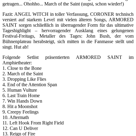
getragen... Ohohho... March of the Saint (uupsi, schon wieder!)
Fazit: ANGEL WITCH in toller Verfassung, CORONER technisch
versiert auf starkem Level mit vielen älteren Songs, ARMORED
SAINT sorgen schließlich in überragender Form für das ultimative
Tageshighlight – hervorragender Ausklang eines gelungenen
Festival-Freitags, Metaller des Tages: John Bush, der vom
Bühnenplateau herabsteigt, sich mitten in die Fanmasse stellt und
singt. Hut ab!
Folgende Setlist präsentierten ARMORED SAINT im
Amphietheater:
1. Close to the Bone
2. March of the Saint
3. Dropping Like Flies
4. End of the Attention Span
5. Human Vulture
6. Last Train Home
7. Win Hands Down
8. Hit a Moonshot
9. Creepy Feelings
10. Aftermath
11. Left Hook From Right Field
12. Can U Deliver
13. Reign of Fire