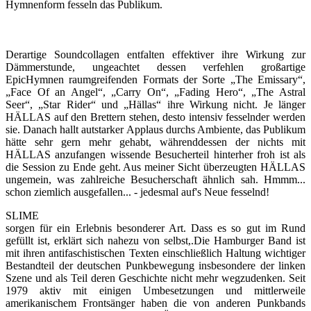
Hymnenform fesseln das Publikum.
Derartige Soundcollagen entfalten effektiver ihre Wirkung zur
Dämmerstunde, ungeachtet dessen verfehlen großartige
EpicHymnen raumgreifenden Formats der Sorte „The Emissary“,
„Face Of an Angel“, „Carry On“, „Fading Hero“, „The Astral
Seer“, „Star Rider“ und „Hällas“ ihre Wirkung nicht. Je länger
HÄLLAS auf den Brettern stehen, desto intensiv fesselnder werden
sie. Danach hallt autstarker Applaus durchs Ambiente, das Publikum
hätte sehr gern mehr gehabt, währenddessen der nichts mit
HÄLLAS anzufangen wissende Besucherteil hinterher froh ist als
die Session zu Ende geht. Aus meiner Sicht überzeugten HÄLLAS
ungemein, was zahlreiche Besucherschaft ähnlich sah. Hmmm...
schon ziemlich ausgefallen... - jedesmal auf's Neue fesselnd!
SLIME
sorgen für ein Erlebnis besonderer Art. Dass es so gut im Rund
gefüllt ist, erklärt sich nahezu von selbst,.Die Hamburger Band ist
mit ihren antifaschistischen Texten einschließlich Haltung wichtiger
Bestandteil der deutschen Punkbewegung insbesondere der linken
Szene und als Teil deren Geschichte nicht mehr wegzudenken. Seit
1979 aktiv mit einigen Umbesetzungen und mittlerweile
amerikanischem Frontsänger haben die von anderen Punkbands