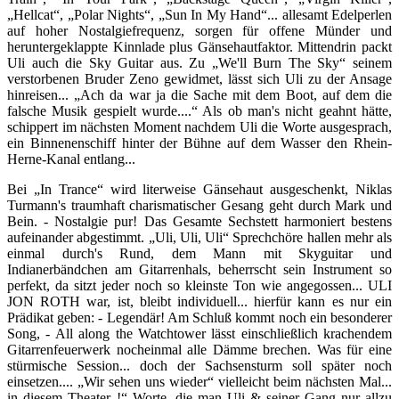
„Hellcat“, „Polar Nights“, „Sun In My Hand“... allesamt Edelperlen
auf hoher Nostalgiefrequenz, sorgen für offene Münder und
heruntergeklappte Kinnlade plus Gänsehautfaktor. Mittendrin packt
Uli auch die Sky Guitar aus. Zu „We'll Burn The Sky“ seinem
verstorbenen Bruder Zeno gewidmet, lässt sich Uli zu der Ansage
hinreisen... „Ach da war ja die Sache mit dem Boot, auf dem die
falsche Musik gespielt wurde....“ Als ob man's nicht geahnt hätte,
schippert im nächsten Moment nachdem Uli die Worte ausgesprach,
ein Binnenenschiff hinter der Bühne auf dem Wasser den Rhein-
Herne-Kanal entlang...
Bei „In Trance“ wird literweise Gänsehaut ausgeschenkt, Niklas
Turmann's traumhaft charismatischer Gesang geht durch Mark und
Bein. - Nostalgie pur! Das Gesamte Sechstett harmoniert bestens
aufeinander abgestimmt. „Uli, Uli, Uli“ Sprechchöre hallen mehr als
einmal durch's Rund, dem Mann mit Skyguitar und
Indianerbändchen am Gitarrenhals, beherrscht sein Instrument so
perfekt, da sitzt jeder noch so kleinste Ton wie angegossen... ULI
JON ROTH war, ist, bleibt individuell... hierfür kann es nur ein
Prädikat geben: - Legendär! Am Schluß kommt noch ein besonderer
Song, - All along the Watchtower lässt einschließlich krachendem
Gitarrenfeuerwerk nocheinmal alle Dämme brechen. Was für eine
stürmische Session... doch der Sachsensturm soll später noch
einsetzen.... „Wir sehen uns wieder“ vielleicht beim nächsten Mal...
in diesem Theater..!“ Worte, die man Uli & seiner Gang nur allzu