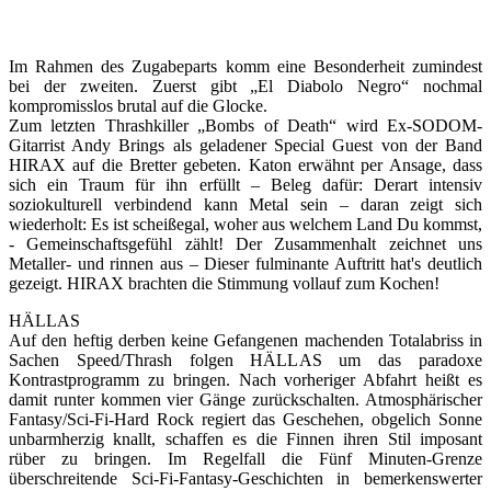
Im Rahmen des Zugabeparts komm eine Besonderheit zumindest
bei der zweiten. Zuerst gibt „El Diabolo Negro“ nochmal
kompromisslos brutal auf die Glocke.
Zum letzten Thrashkiller „Bombs of Death“ wird Ex-SODOM-
Gitarrist Andy Brings als geladener Special Guest von der Band
HIRAX auf die Bretter gebeten. Katon erwähnt per Ansage, dass
sich ein Traum für ihn erfüllt – Beleg dafür: Derart intensiv
soziokulturell verbindend kann Metal sein – daran zeigt sich
wiederholt: Es ist scheißegal, woher aus welchem Land Du kommst,
- Gemeinschaftsgefühl zählt! Der Zusammenhalt zeichnet uns
Metaller- und rinnen aus – Dieser fulminante Auftritt hat's deutlich
gezeigt. HIRAX brachten die Stimmung vollauf zum Kochen!
HÄLLAS
Auf den heftig derben keine Gefangenen machenden Totalabriss in
Sachen Speed/Thrash folgen HÄLLAS um das paradoxe
Kontrastprogramm zu bringen. Nach vorheriger Abfahrt heißt es
damit runter kommen vier Gänge zurückschalten. Atmosphärischer
Fantasy/Sci-Fi-Hard Rock regiert das Geschehen, obgelich Sonne
unbarmherzig knallt, schaffen es die Finnen ihren Stil imposant
rüber zu bringen. Im Regelfall die Fünf Minuten-Grenze
überschreitende Sci-Fi-Fantasy-Geschichten in bemerkenswerter