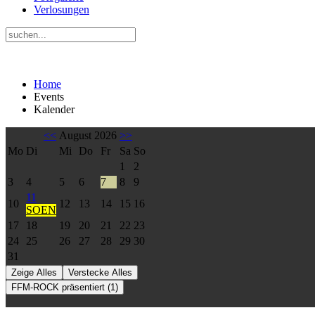
Verlosungen
Home
Events
Kalender
<<
August 2026
>>
Mo
Di
Mi
Do
Fr
Sa
So
1
2
3
4
5
6
7
8
9
11
10
12
13
14
15
16
SOEN
17
18
19
20
21
22
23
24
25
26
27
28
29
30
31
Zeige Alles
Verstecke Alles
FFM-ROCK präsentiert (1)