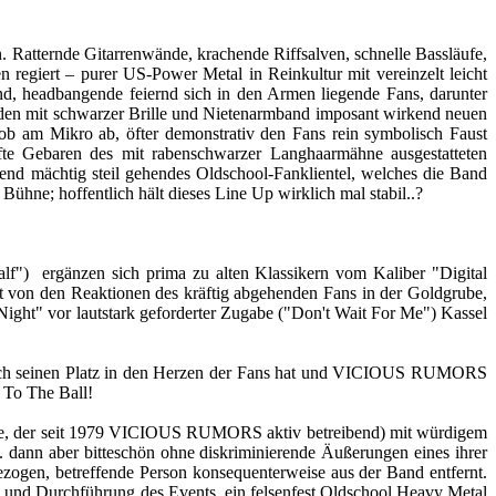
Ratternde Gitarrenwände, krachende Riffsalven, schnelle Bassläufe,
egiert – purer US-Power Metal in Reinkultur mit vereinzelt leicht
d, headbangende feiernd sich in den Armen liegende Fans, darunter
 den mit schwarzer Brille und Nietenarmband imposant wirkend neuen
ob am Mikro ab, öfter demonstrativ den Fans rein symbolisch Faust
te Gebaren des mit rabenschwarzer Langhaarmähne ausgestatteten
d mächtig steil gehendes Oldschool-Fanklientel, welches die Band
ühne; hoffentlich hält dieses Line Up wirklich mal stabil..?
f") ergänzen sich prima zu alten Klassikern vom Kaliber "Digital
 von den Reaktionen des kräftig abgehenden Fans in der Goldgrube,
 Night" vor lautstark geforderter Zugabe ("Don't Wait For Me") Kassel
r noch seinen Platz in den Herzen der Fans hat und VICIOUS RUMORS
. To The Ball!
pe, der seit 1979 VICIOUS RUMORS aktiv betreibend) mit würdigem
dann aber bitteschön ohne diskriminierende Äußerungen eines ihrer
gezogen, betreffende Person konsequenterweise aus der Band entfernt.
und Durchführung des Events, ein felsenfest Oldschool Heavy Metal