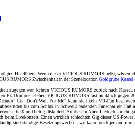
l
ündigten Headliners. Wenn dieser VICIOUS RUMORS heißt, wissen eing
CIOUS RUMORS Zwischenhalt in der Szenelocation
Goldgrube Kassel
igkeit zugegen war, kehren VICIOUS RUMORS zurück nach Kassel, nicht
genen Ex-Drummer stehen VICIOUS RUMORS fast pünktlich gegen 20:32
l Dictator“ bis „Don't Wait For Me“ kann sich kein VR-Fan beschwe
iernden bis zum Schluß in Schweiß badenden Fanschar ein Faß auf.
weise heiß und heftig diskutiert. An diesem Abend jedoch spricht ga
 beim Livekonzert. Einen wirklich schlechten Gig dieser US-Power Me
eständig sind ständige Besetzungswechsel, wo kaum noch jemand durch