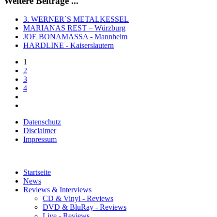
Weitere Beiträge ...
3. WERNER`S METALKESSEL
MARIANAS REST – Würzburg
JOE BONAMASSA - Mannheim
HARDLINE - Kaiserslautern
1
2
3
4
Datenschutz
Disclaimer
Impressum
Startseite
News
Reviews & Interviews
CD & Vinyl - Reviews
DVD & BluRay - Reviews
Live - Reviews