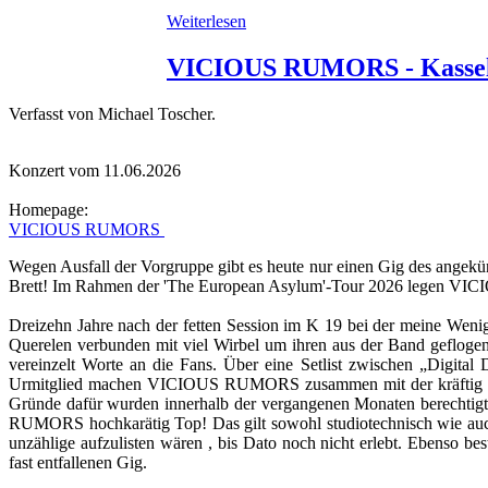
Weiterlesen
VICIOUS RUMORS - Kasse
Verfasst von Michael Toscher.
Konzert vom 11.06.2026
Homepage:
VICIOUS RUMORS
Wegen Ausfall der Vorgruppe gibt es heute nur einen Gig des angek
Brett! Im Rahmen der 'The European Asylum'-Tour 2026 legen VI
Dreizehn Jahre nach der fetten Session im K 19 bei der meine Wen
Querelen verbunden mit viel Wirbel um ihren aus der Band geflo
vereinzelt Worte an die Fans. Über eine Setlist zwischen „Digita
Urmitglied machen VICIOUS RUMORS zusammen mit der kräftig abfe
Gründe dafür wurden innerhalb der vergangenen Monaten berechtigter
RUMORS hochkarätig Top! Das gilt sowohl studiotechnisch wie auch
unzählige aufzulisten wären , bis Dato noch nicht erlebt. Ebenso b
fast entfallenen Gig.