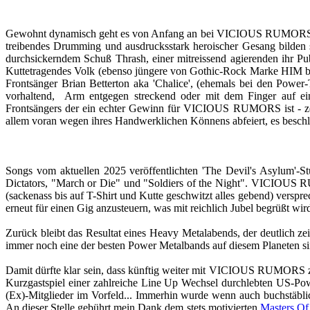
Gewohnt dynamisch geht es von Anfang an bei VICIOUS RUMORS in die
treibendes Drumming und ausdrucksstark heroischer Gesang bilden 
durchsickerndem Schuß Thrash, einer mitreissend agierenden ihr P
Kuttetragendes Volk (ebenso jüngere von Gothic-Rock Marke HIM bis
Frontsänger Brian Betterton aka 'Chalice', (ehemals bei den Powe
vorhaltend, Arm entgegen streckend oder mit dem Finger auf ei
Frontsängers der ein echter Gewinn für VICIOUS RUMORS ist - zei
allem voran wegen ihres Handwerklichen Könnens abfeiert, es beschlei
Songs vom aktuellen 2025 veröffentlichten 'The Devil's Asylum'-
Dictators, "March or Die" und "Soldiers of the Night". VICIOUS R
(sackenass bis auf T-Shirt und Kutte geschwitzt alles gebend) verspr
erneut für einen Gig anzusteuern, was mit reichlich Jubel begrüßt wir
Zurück bleibt das Resultat eines Heavy Metalabends, der deutlich
immer noch eine der besten Power Metalbands auf diesem Planeten sin
Damit dürfte klar sein, dass künftig weiter mit VICIOUS RUMORS
Kurzgastspiel einer zahlreiche Line Up Wechsel durchlebten US-Po
(Ex)-Mitglieder im Vorfeld... Immerhin wurde wenn auch buchstäblich
An dieser Stelle gebührt mein Dank dem stets motivierten
Masters Of