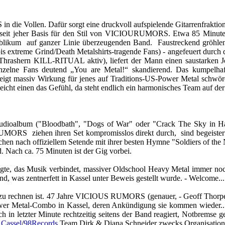
 Vollen. Dafür sorgt eine druckvoll aufspielende Gitarrenfraktion. 
seit jeher Basis für den Stil von VICIOURUMORS. Etwa 85 Minuten r
ublikum auf ganzer Linie überzeugenden Band. Faustreckend gröhlen
 extreme Grind/Death Metalshirts-tragende Fans) - angefeuert durch
r-Thrashern KILL-RITUAL aktiv), liefert der Mann einen saustarken J
nzelne Fans deutend „You are Metal!“ skandierend. Das kumpelhaf
gt massiv Wirkung für jenes auf Traditions-US-Power Metal schwören
cht einen das Gefühl, da steht endlich ein harmonisches Team auf der B
Studioalbum ("Bloodbath", "Dogs of War" oder "Crack The Sky in Hal
UMORS ziehen ihren Set kompromisslos direkt durch, sind begeistert
echen nach offiziellem Setende mit ihrer besten Hymne "Soldiers of the
d. Nach ca. 75 Minuten ist der Gig vorbei.
 zeigte, das Musik verbindet, massiver Oldschool Heavy Metal imme
d, was zentnerfett in Kassel unter Beweis gestellt wurde. - Welcome..
 zu rechnen ist. 47 Jahre VICIOUS RUMORS (genauer, - Geoff Thor
wer Metal-Combo in Kassel, deren Ankündigung sie kommen wieder... 
 in letzter Minute rechtzeitig seitens der Band reagiert, Notbremse 
 Cassel
/
98Records
Team Dirk & Diana Schneider zwecks Organisation 