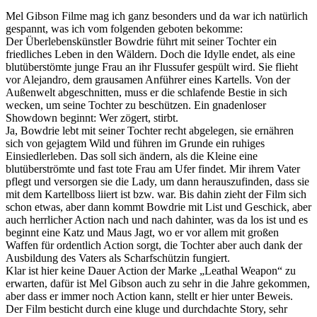
Mel Gibson Filme mag ich ganz besonders und da war ich natürlich
gespannt, was ich vom folgenden geboten bekomme:
Der Überlebenskünstler Bowdrie führt mit seiner Tochter ein
friedliches Leben in den Wäldern. Doch die Idylle endet, als eine
blutüberstömte junge Frau an ihr Flussufer gespült wird. Sie flieht
vor Alejandro, dem grausamen Anführer eines Kartells. Von der
Außenwelt abgeschnitten, muss er die schlafende Bestie in sich
wecken, um seine Tochter zu beschützen. Ein gnadenloser
Showdown beginnt: Wer zögert, stirbt.
Ja, Bowdrie lebt mit seiner Tochter recht abgelegen, sie ernähren
sich von gejagtem Wild und führen im Grunde ein ruhiges
Einsiedlerleben. Das soll sich ändern, als die Kleine eine
blutüberströmte und fast tote Frau am Ufer findet. Mir ihrem Vater
pflegt und versorgen sie die Lady, um dann herauszufinden, dass sie
mit dem Kartellboss liiert ist bzw. war. Bis dahin zieht der Film sich
schon etwas, aber dann kommt Bowdrie mit List und Geschick, aber
auch herrlicher Action nach und nach dahinter, was da los ist und es
beginnt eine Katz und Maus Jagt, wo er vor allem mit großen
Waffen für ordentlich Action sorgt, die Tochter aber auch dank der
Ausbildung des Vaters als Scharfschützin fungiert.
Klar ist hier keine Dauer Action der Marke „Leathal Weapon“ zu
erwarten, dafür ist Mel Gibson auch zu sehr in die Jahre gekommen,
aber dass er immer noch Action kann, stellt er hier unter Beweis.
Der Film besticht durch eine kluge und durchdachte Story, sehr