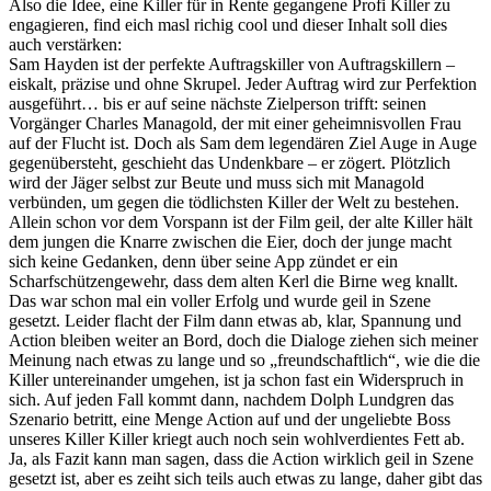
Also die Idee, eine Killer für in Rente gegangene Profi Killer zu
engagieren, find eich masl richig cool und dieser Inhalt soll dies
auch verstärken:
Sam Hayden ist der perfekte Auftragskiller von Auftragskillern –
eiskalt, präzise und ohne Skrupel. Jeder Auftrag wird zur Perfektion
ausgeführt… bis er auf seine nächste Zielperson trifft: seinen
Vorgänger Charles Managold, der mit einer geheimnisvollen Frau
auf der Flucht ist. Doch als Sam dem legendären Ziel Auge in Auge
gegenübersteht, geschieht das Undenkbare – er zögert. Plötzlich
wird der Jäger selbst zur Beute und muss sich mit Managold
verbünden, um gegen die tödlichsten Killer der Welt zu bestehen.
Allein schon vor dem Vorspann ist der Film geil, der alte Killer hält
dem jungen die Knarre zwischen die Eier, doch der junge macht
sich keine Gedanken, denn über seine App zündet er ein
Scharfschützengewehr, dass dem alten Kerl die Birne weg knallt.
Das war schon mal ein voller Erfolg und wurde geil in Szene
gesetzt. Leider flacht der Film dann etwas ab, klar, Spannung und
Action bleiben weiter an Bord, doch die Dialoge ziehen sich meiner
Meinung nach etwas zu lange und so „freundschaftlich“, wie die die
Killer untereinander umgehen, ist ja schon fast ein Widerspruch in
sich. Auf jeden Fall kommt dann, nachdem Dolph Lundgren das
Szenario betritt, eine Menge Action auf und der ungeliebte Boss
unseres Killer Killer kriegt auch noch sein wohlverdientes Fett ab.
Ja, als Fazit kann man sagen, dass die Action wirklich geil in Szene
gesetzt ist, aber es zeiht sich teils auch etwas zu lange, daher gibt das