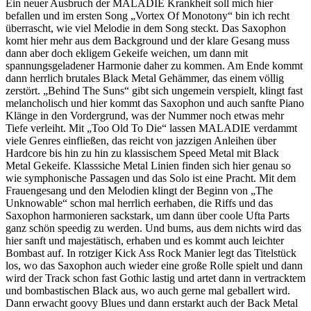
Ein neuer Ausbruch der MALADIE Krankheit soll mich hier
befallen und im ersten Song „Vortex Of Monotony“ bin ich recht
überrascht, wie viel Melodie in dem Song steckt. Das Saxophon
komt hier mehr aus dem Background und der klare Gesang muss
dann aber doch ekligem Gekeife weichen, um dann mit
spannungsgeladener Harmonie daher zu kommen. Am Ende kommt
dann herrlich brutales Black Metal Gehämmer, das einem völlig
zerstört. „Behind The Suns“ gibt sich ungemein verspielt, klingt fast
melancholisch und hier kommt das Saxophon und auch sanfte Piano
Klänge in den Vordergrund, was der Nummer noch etwas mehr
Tiefe verleiht. Mit „Too Old To Die“ lassen MALADIE verdammt
viele Genres einfließen, das reicht von jazzigen Anleihen über
Hardcore bis hin zu hin zu klassischem Speed Metal mit Black
Metal Gekeife. Klasssiche Metal Linien finden sich hier genau so
wie symphonische Passagen und das Solo ist eine Pracht. Mit dem
Frauengesang und den Melodien klingt der Beginn von „The
Unknowable“ schon mal herrlich eerhaben, die Riffs und das
Saxophon harmonieren sackstark, um dann über coole Ufta Parts
ganz schön speedig zu werden. Und bums, aus dem nichts wird das
hier sanft und majestätisch, erhaben und es kommt auch leichter
Bombast auf. In rotziger Kick Ass Rock Manier legt das Titelstück
los, wo das Saxophon auch wieder eine große Rolle spielt und dann
wird der Track schon fast Gothic lastig und artet dann in vertracktem
und bombastischen Black aus, wo auch gerne mal geballert wird.
Dann erwacht goovy Blues und dann erstarkt auch der Back Metal