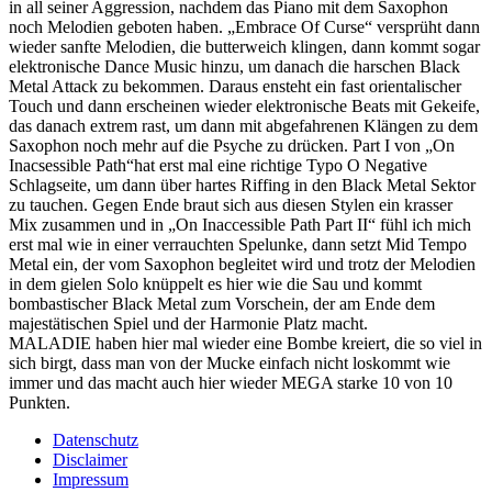
in all seiner Aggression, nachdem das Piano mit dem Saxophon
noch Melodien geboten haben. „Embrace Of Curse“ versprüht dann
wieder sanfte Melodien, die butterweich klingen, dann kommt sogar
elektronische Dance Music hinzu, um danach die harschen Black
Metal Attack zu bekommen. Daraus ensteht ein fast orientalischer
Touch und dann erscheinen wieder elektronische Beats mit Gekeife,
das danach extrem rast, um dann mit abgefahrenen Klängen zu dem
Saxophon noch mehr auf die Psyche zu drücken. Part I von „On
Inacsessible Path“hat erst mal eine richtige Typo O Negative
Schlagseite, um dann über hartes Riffing in den Black Metal Sektor
zu tauchen. Gegen Ende braut sich aus diesen Stylen ein krasser
Mix zusammen und in „On Inaccessible Path Part II“ fühl ich mich
erst mal wie in einer verrauchten Spelunke, dann setzt Mid Tempo
Metal ein, der vom Saxophon begleitet wird und trotz der Melodien
in dem gielen Solo knüppelt es hier wie die Sau und kommt
bombastischer Black Metal zum Vorschein, der am Ende dem
majestätischen Spiel und der Harmonie Platz macht.
MALADIE haben hier mal wieder eine Bombe kreiert, die so viel in
sich birgt, dass man von der Mucke einfach nicht loskommt wie
immer und das macht auch hier wieder MEGA starke 10 von 10
Punkten.
Datenschutz
Disclaimer
Impressum