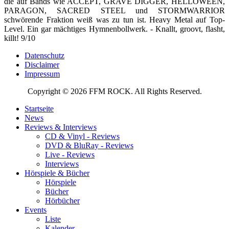
die auf Bands wie ACCEPT, GRAVE DIGGER, HELLOWEEN,
PARAGON, SACRED STEEL und STORMWARRIOR
schwörende Fraktion weiß was zu tun ist. Heavy Metal auf Top-
Level. Ein gar mächtiges Hymnenbollwerk. - Knallt, groovt, flasht,
killt! 9/10
Datenschutz
Disclaimer
Impressum
Copyright © 2026 FFM ROCK. All Rights Reserved.
Startseite
News
Reviews & Interviews
CD & Vinyl - Reviews
DVD & BluRay - Reviews
Live - Reviews
Interviews
Hörspiele & Bücher
Hörspiele
Bücher
Hörbücher
Events
Liste
Kalender