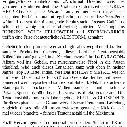
Vorgängertracks mühelos an. „Nocturnal Dreams“ weist bei
genauerem Hinhören deutliche Parallelen zu dem zeitlosen URIAH
HEEP-Klassiker „The Wizard“ auf, erinnert von majestätisch
elegantem Folkflair umrahmt regelrecht an diese zeitlose 70er-Perle,
während dessen der überragende Schlußtrack „Oceans Call“ fast
schon ein wenig an eine aberwitzig quirlige Mischung aus
RUNNING WILD/ HELLOWEEN und STORMWARRIOR
treffen eine Prise abenteuerliche ALESTORM, gemahnt.
Gebettet in eine pfundschwer arschtight alles wegblasend kraftvoll
saubere Produktion überzeugt dieses herrliche Teutonenstahl-
Killeralbum auf ganzer Linie. Krachte letztes Jahr das PARAGON-
Album voll ins Gebälk, mit mirreihenweise Pippi in die Augen
träufelnd, wird auch dieses Langeisen ganz weit oben in meiner
Jahres- Top 20-Liste landen. Yes! Das ist HEAVY METAL, wie ich
ihn liebe - Oldschool as Fuck (!) vom Gedanke der Freiheit beseelt,
tonnenschwer in epischem Bombast aufblühend, Platz für krachende
Stampfparts, packende Midtempoanteile und schnelle
Power-/Speedeinschübe lassend, - vorwärts, direkt, gerade aus! Der
Teutonenstahlhammer des Jahres geht an SKULL & CROSSONES
für dieses phantastische Gesamtwerk. Es war Freude und Befreiung
zugleich, dieses tolle Album zu reviewen, genau der Kick den ich
mal wieder brauchte – feinster Teutonenstahl till the Maximum!
Fazit: Hervorragender Teutonenstahl von echtem Schrot und Korn,