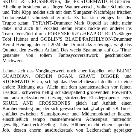
SKULL & CROSSBONES, die Ex-STORMWITCH-Gitarren-
Abteilung bestehend aus Jürgen Wannenwetsch, Volker Schmietow
und Tobi Kipp meldet sich mit dem 'Sungazer'-Nachfolger frischen
Teutonenstahl schmiedend zurück. Es hat sich einiges bei der
Truppe getan. TYRANT-Drummer Mark Oppold ist nicht mehr
dabei und auch für Vocalist Stefan Fronk rückte ein anderer ins
Team. Verstärkt durch FORENSICK/Ex-HEAP Of RUIN-Sänger
Tobi Hübner und GOBLIN'S BLADE/PARHELYON-Drummer
Bernd Heining, der seit 2024 die Drumsticks schwingt, wagt das
Quintett den zweiten Anlauf. Das weckt Spannung auf das 'Time'
genannte von tollem Fantasycoverartwork geschmückten
Machwerk.
Lehnte sich das Vorgängerwerk noch eher Kapellen wie BLIND
GUARDIAN, ORDEN OGAN, GRAVE DIGGER und
STORMWITCH an, schlägt das Pendel diesmal deutlich in eine
andere Richtung aus. Allein mit dem granatenstarken vor feinen
Leadsoli, schweren heftig schädelspaltend groovenden Powerriffs
und ausdrucksstarkem Gesang strotzenden Einstiegsopener legen
SKULL AND CROSSBONES gleich auf Anhieb einen
Bombeneinstieg hin, der sich gewaschen hat. „Labyrinth Of Time“
entfaltet zwischen Stampfgroover und Midtempokracher liegend
einschließlich tempo rausnehmendem Achsenpart mittendrin
gewaltig Faustreck-Feeling. Toby Hübner macht einen superben
Job, dessen enorm ausdrucksstark von Leidenschaft geprägter