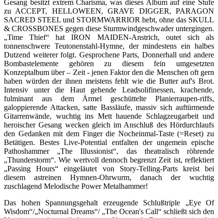
Gesang besitzt extrem Charisma, was dieses Album auf eine Stufe
zu ACCEPT, HELLOWEEN, GRAVE DIGGER, PARAGON
SACRED STEEL und STORMWARRIOR hebt, ohne das SKULL
& CROSSBONES gegen diese Sturmwindgeschwader untergingen.
„Time Thief“ hat IRON MAIDEN-Anstrich, outet sich als
tonnenschwere Teutonenstahl-Hymne, der mindestens ein halbes
Dutzend weiterer folgt. Gesprochene Parts, Donnerhall und andere
Bombastelemente gehören zu diesem fein umgesetzten
Konzeptalbum über – Zeit - jenen Faktor den die Menschen oft gern
haben würden der ihnen meistens fehlt wie die Butter auf's Brot.
Intensiv unter die Haut gehende Leadsolifinessen, krachende,
fulminant aus dem Ärmel geschüttelte Planierraupen-riffs,
galoppierende Attacken, satte Bassläufe, massiv sich auftürmende
Gitarrenwände, wuchtig ins Mett hauende Schlagzeugarbeit und
heroischer Gesang wecken gleich im Anschluß des Hördurchlaufs
den Gedanken mit dem Finger die Nocheinmal-Taste (=Reset) zu
Betätigen. Bestes Live-Potential entfalten der ungemein epische
Pathoshammer „The Illussionist“, das theatralisch röhrende
„Thunderstorm“. Wie wertvoll dennoch begrenzt Zeit ist, reflektiert
„Passing Hours“ eingeläutet von Story-Telling-Parts kreist bei
diesem astreinen Hymnen-Ohrwurm, danach der wuchtig
zuschlagend Melodische Power Metalhammer!
Das hohen Spannungsgehalt erzeugende Schlußtriple „Eye Of
Wisdom“/„Nocturnal Dreams“/ „The Ocean's Call“ schließt sich den