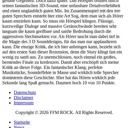
genaue Gegenteil. Doch dazu später. Das Hörspiel brilliert durch
seinen fantastischen 3D-Sound, eine unfassbare Detailverliebtheit
und einen unglaublich guten Mix. Im Zusammenspiel mit den irre
guten Sprechern entsteht hier eine Art Sog, dem man sich als Hörer
kaum entziehen kann. So muss ein Hörspiel klingen. Flüssige,
kurzweilige Dialoge und massive Geräuschwände bereiten sehr
langsam die kaum greifbare und sanfte Bedrohung durch die
aggressiven Stechinsekten vor. Als Hörer taucht man dabei tief in
die Magie des 3 D Sounddesigns, für das man nur applaudieren
kann. Die einzige Kritik, die ich hier anbringen kann, bezieht sich
auf den ersten Satz dieser Rezension, denn die Story klingt fast ein
wenig zu sanft aus. Zu unentschlossen, noch einmal ein großes,
berstendes Finale zu kredenzen. Damit aber erschöpft sich meine
Kritik an dieser Folge. Ein fantastischer Klang, perfekte
Musikstücke, Soundeffekte in Masse und wirklich tolle Sprecher
dominieren diese Geschichte. Hier hat das Hören wirklich jede
Sekunde lang Spaß gemacht. Daumen hoch 10 von 10 Punkte.
Datenschutz
Disclaimer
Impressum
Copyright © 2026 FFM ROCK. All Rights Reserved.
Startseite
News