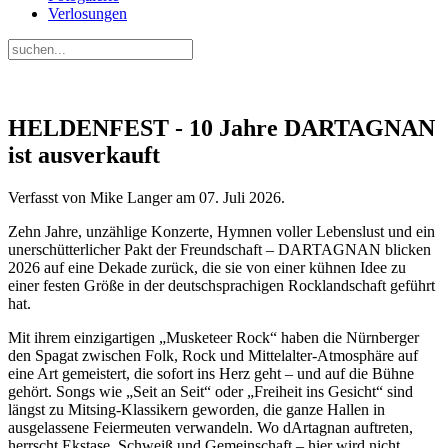
Verlosungen
HELDENFEST - 10 Jahre DARTAGNAN
ist ausverkauft
Verfasst von Mike Langer am
07. Juli 2026
.
Zehn Jahre, unzählige Konzerte, Hymnen voller Lebenslust und ein
unerschütterlicher Pakt der Freundschaft – DARTAGNAN blicken
2026 auf eine Dekade zurück, die sie von einer kühnen Idee zu
einer festen Größe in der deutschsprachigen Rocklandschaft geführt
hat.
Mit ihrem einzigartigen „Musketeer Rock“ haben die Nürnberger
den Spagat zwischen Folk, Rock und Mittelalter-Atmosphäre auf
eine Art gemeistert, die sofort ins Herz geht – und auf die Bühne
gehört. Songs wie „Seit an Seit“ oder „Freiheit ins Gesicht“ sind
längst zu Mitsing-Klassikern geworden, die ganze Hallen in
ausgelassene Feiermeuten verwandeln. Wo dArtagnan auftreten,
herrscht Ekstase, Schweiß und Gemeinschaft – hier wird nicht