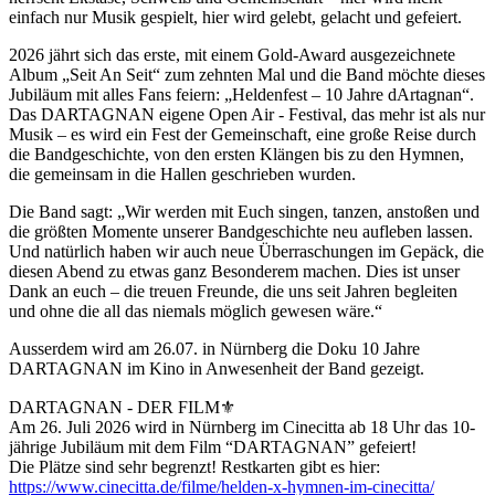
einfach nur Musik gespielt, hier wird gelebt, gelacht und gefeiert.
2026 jährt sich das erste, mit einem Gold-Award ausgezeichnete
Album „Seit An Seit“ zum zehnten Mal und die Band möchte dieses
Jubiläum mit alles Fans feiern: „Heldenfest – 10 Jahre dArtagnan“.
Das DARTAGNAN eigene Open Air - Festival, das mehr ist als nur
Musik – es wird ein Fest der Gemeinschaft, eine große Reise durch
die Bandgeschichte, von den ersten Klängen bis zu den Hymnen,
die gemeinsam in die Hallen geschrieben wurden.
Die Band sagt: „Wir werden mit Euch singen, tanzen, anstoßen und
die größten Momente unserer Bandgeschichte neu aufleben lassen.
Und natürlich haben wir auch neue Überraschungen im Gepäck, die
diesen Abend zu etwas ganz Besonderem machen. Dies ist unser
Dank an euch – die treuen Freunde, die uns seit Jahren begleiten
und ohne die all das niemals möglich gewesen wäre.“
Ausserdem wird am 26.07. in Nürnberg die Doku 10 Jahre
DARTAGNAN im Kino in Anwesenheit der Band gezeigt.
DARTAGNAN - DER FILM⚜
Am 26. Juli 2026 wird in Nürnberg im Cinecitta ab 18 Uhr das 10-
jährige Jubiläum mit dem Film “DARTAGNAN” gefeiert!
Die Plätze sind sehr begrenzt! Restkarten gibt es hier:
https://www.cinecitta.de/filme/helden-x-hymnen-im-cinecitta/